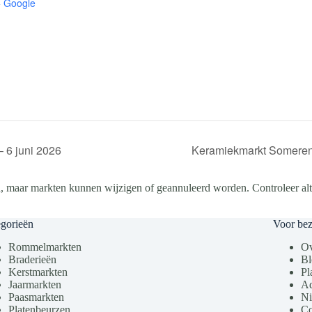
+ Google
 6 juni 2026
Keramiekmarkt Someren
, maar markten kunnen wijzigen of geannuleerd worden. Controleer altij
gorieën
Voor be
Rommelmarkten
Ov
Braderieën
Bl
Kerstmarkten
Pl
Jaarmarkten
Ad
Paasmarkten
Ni
Platenbeurzen
Co