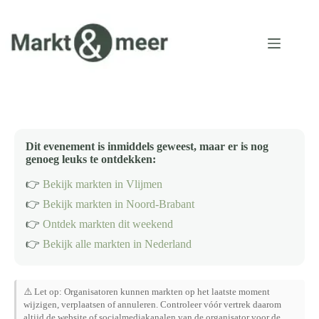
Ga
naar
de
inhoud
Dit evenement is inmiddels geweest, maar er is nog
genoeg leuks te ontdekken:
👉
Bekijk markten in Vlijmen
👉
Bekijk markten in Noord-Brabant
👉
Ontdek markten dit weekend
👉
Bekijk alle markten in Nederland
⚠️ Let op: Organisatoren kunnen markten op het laatste moment
wijzigen, verplaatsen of annuleren. Controleer vóór vertrek daarom
altijd de website of socialmediakanalen van de organisator voor de