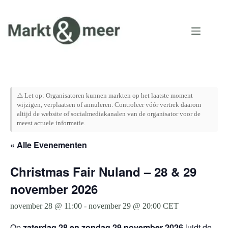
Ga
naar
de
inhoud
⚠️ Let op: Organisatoren kunnen markten op het laatste moment
wijzigen, verplaatsen of annuleren. Controleer vóór vertrek daarom
altijd de website of socialmediakanalen van de organisator voor de
meest actuele informatie.
« Alle Evenementen
Christmas Fair Nuland – 28 & 29
november 2026
november 28 @ 11:00
-
november 29 @ 20:00
CET
Op
zaterdag 28 en zondag 29 november 2026
luidt de