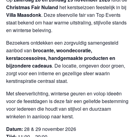
Christmas Fair Nuland
het kerstseizoen feestelijk in bij
Villa Maasdonk
. Deze sfeervolle fair van Top Events
staat bekend om haar warme uitstraling, stijlvolle stands
en winterse beleving.
Bezoekers ontdekken een zorgvuldig samengesteld
aanbod van
brocante, woondecoratie,
kerstaccessoires, handgemaakte producten en
bijzondere cadeaus
. De locatie, omgeven door groen,
zorgt voor een intieme en gezellige sfeer waarin
kerstinspiratie centraal staat.
Met sfeerverlichting, winterse geuren en volop ideeën
voor de feestdagen is deze fair een geliefde bestemming
voor iedereen die houdt van stijlvol en duurzaam
winkelen in aanloop naar kerst.
Datum:
28 & 29 november 2026
Tijd:
11:00 – 20:00