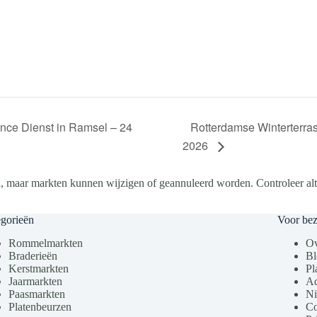
Rotterdamse Winterterra
ce Dienst in Ramsel – 24
2026
, maar markten kunnen wijzigen of geannuleerd worden. Controleer altij
gorieën
Voor be
Rommelmarkten
Ov
Braderieën
Bl
Kerstmarkten
Pl
Jaarmarkten
Ad
Paasmarkten
Ni
Platenbeurzen
Co