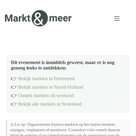
Ga
naar
de
inhoud
Dit evenement is inmiddels geweest, maar er is nog
genoeg leuks te ontdekken:
👉
Bekijk markten in Purmerend
👉
Bekijk markten in Noord-Holland
👉
Ontdek markten dit weekend
👉
Bekijk alle markten in Nederland
⚠️ Let op: Organisatoren kunnen markten op het laatste moment
wijzigen, verplaatsen of annuleren. Controleer vóór vertrek daarom
altijd de website of socialmediakanalen van de organisator voor de