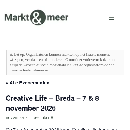
Ga
naar
de
inhoud
⚠️ Let op: Organisatoren kunnen markten op het laatste moment
wijzigen, verplaatsen of annuleren. Controleer vóór vertrek daarom
altijd de website of socialmediakanalen van de organisator voor de
meest actuele informatie.
« Alle Evenementen
Creative Life – Breda – 7 & 8
november 2026
november 7
-
november 8
Op 7 en 8 november 2026 keert Creative Life terug naar