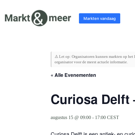
Ga
naar
de
Markten vandaag
inhoud
⚠️ Let op: Organisatoren kunnen markten op het l
organisator voor de meest actuele informatie.
« Alle Evenementen
Curiosa Delft 
augustus 15 @ 09:00
-
17:00
CEST
Curiosa Delft is een antiek- en cu