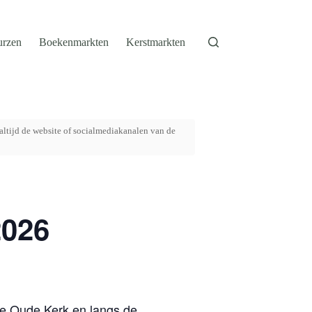
urzen
Boekenmarkten
Kerstmarkten
altijd de website of socialmediakanalen van de
2026
 de Oude Kerk en langs de