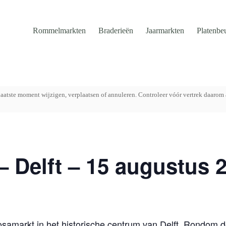
Rommelmarkten
Braderieën
Jaarmarkten
Platenbe
aatste moment wijzigen, verplaatsen of annuleren. Controleer vóór vertrek daarom 
– Delft – 15 augustus 
riosamarkt in het historische centrum van Delft. Rondom