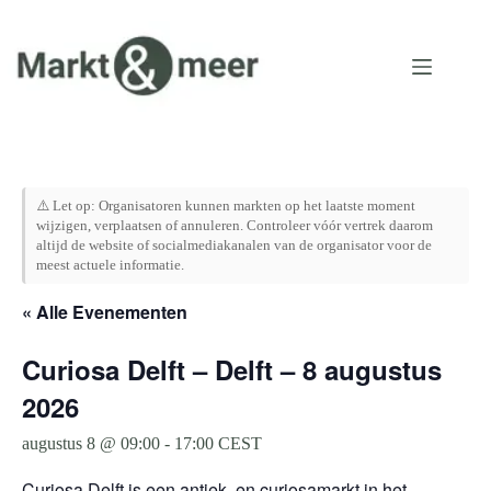
Ga
naar
de
inhoud
⚠️ Let op: Organisatoren kunnen markten op het laatste moment
wijzigen, verplaatsen of annuleren. Controleer vóór vertrek daarom
altijd de website of socialmediakanalen van de organisator voor de
meest actuele informatie.
« Alle Evenementen
Curiosa Delft – Delft – 8 augustus
2026
augustus 8 @ 09:00
-
17:00
CEST
Curiosa Delft is een antiek- en curiosamarkt in het