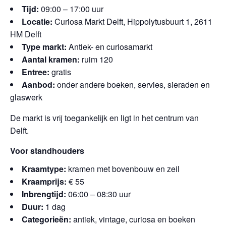
Tijd:
09:00 – 17:00 uur
Locatie:
Curiosa Markt Delft, Hippolytusbuurt 1, 2611
HM Delft
Type markt:
Antiek- en curiosamarkt
Aantal kramen:
ruim 120
Entree:
gratis
Aanbod:
onder andere boeken, servies, sieraden en
glaswerk
De markt is vrij toegankelijk en ligt in het centrum van
Delft.
Voor standhouders
Kraamtype:
kramen met bovenbouw en zeil
Kraamprijs:
€ 55
Inbrengtijd:
06:00 – 08:30 uur
Duur:
1 dag
Categorieën:
antiek, vintage, curiosa en boeken