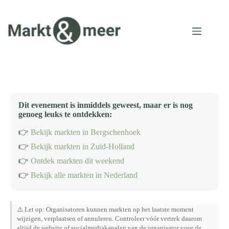
Ga
naar
de
inhoud
Dit evenement is inmiddels geweest, maar er is nog
genoeg leuks te ontdekken:
👉
Bekijk markten in Bergschenhoek
👉
Bekijk markten in Zuid-Holland
👉
Ontdek markten dit weekend
👉
Bekijk alle markten in Nederland
⚠️ Let op: Organisatoren kunnen markten op het laatste moment
wijzigen, verplaatsen of annuleren. Controleer vóór vertrek daarom
altijd de website of socialmediakanalen van de organisator voor de