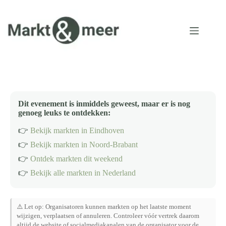
Ga
naar
de
inhoud
Dit evenement is inmiddels geweest, maar er is nog
genoeg leuks te ontdekken:
👉
Bekijk markten in Eindhoven
👉
Bekijk markten in Noord-Brabant
👉
Ontdek markten dit weekend
👉
Bekijk alle markten in Nederland
⚠️ Let op: Organisatoren kunnen markten op het laatste moment
wijzigen, verplaatsen of annuleren. Controleer vóór vertrek daarom
altijd de website of socialmediakanalen van de organisator voor de