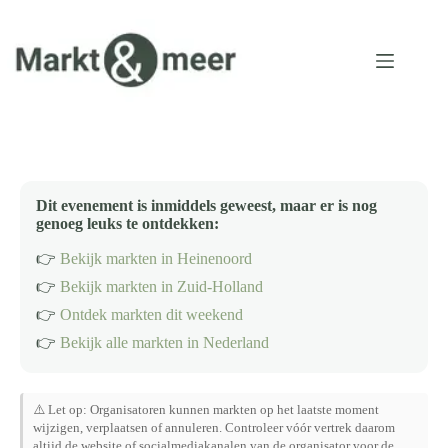
Ga
naar
de
inhoud
Dit evenement is inmiddels geweest, maar er is nog
genoeg leuks te ontdekken:
👉
Bekijk markten in Heinenoord
👉
Bekijk markten in Zuid-Holland
👉
Ontdek markten dit weekend
👉
Bekijk alle markten in Nederland
⚠️ Let op: Organisatoren kunnen markten op het laatste moment
wijzigen, verplaatsen of annuleren. Controleer vóór vertrek daarom
altijd de website of socialmediakanalen van de organisator voor de