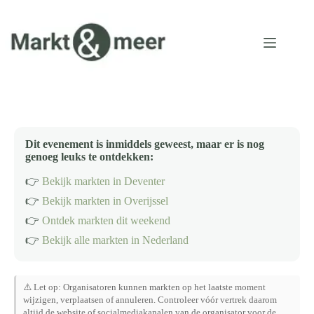
Ga
naar
de
inhoud
Dit evenement is inmiddels geweest, maar er is nog
genoeg leuks te ontdekken:
👉
Bekijk markten in Deventer
👉
Bekijk markten in Overijssel
👉
Ontdek markten dit weekend
👉
Bekijk alle markten in Nederland
⚠️ Let op: Organisatoren kunnen markten op het laatste moment
wijzigen, verplaatsen of annuleren. Controleer vóór vertrek daarom
altijd de website of socialmediakanalen van de organisator voor de