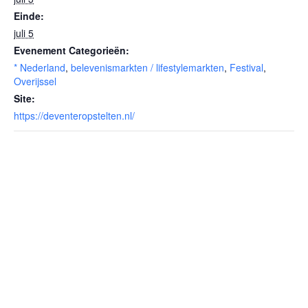
Einde:
juli 5
Evenement Categorieën:
* Nederland
,
belevenismarkten / lifestylemarkten
,
Festival
,
Overijssel
Site:
https://deventeropstelten.nl/