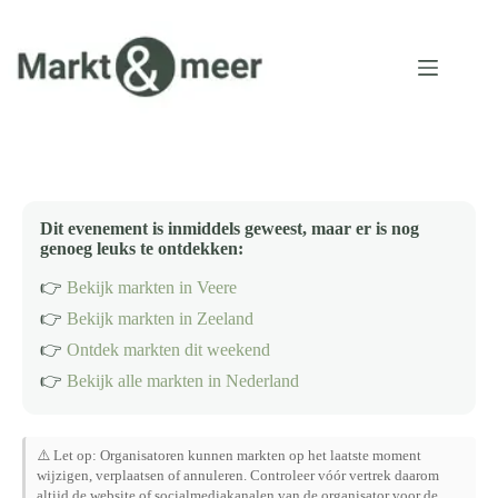
Ga
naar
de
inhoud
Dit evenement is inmiddels geweest, maar er is nog
genoeg leuks te ontdekken:
👉
Bekijk markten in Veere
👉
Bekijk markten in Zeeland
👉
Ontdek markten dit weekend
👉
Bekijk alle markten in Nederland
⚠️ Let op: Organisatoren kunnen markten op het laatste moment
wijzigen, verplaatsen of annuleren. Controleer vóór vertrek daarom
altijd de website of socialmediakanalen van de organisator voor de