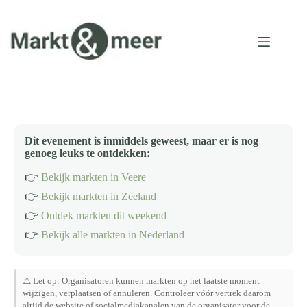
Ga
naar
de
inhoud
Dit evenement is inmiddels geweest, maar er is nog
genoeg leuks te ontdekken:
👉
Bekijk markten in Veere
👉
Bekijk markten in Zeeland
👉
Ontdek markten dit weekend
👉
Bekijk alle markten in Nederland
⚠️ Let op: Organisatoren kunnen markten op het laatste moment
wijzigen, verplaatsen of annuleren. Controleer vóór vertrek daarom
altijd de website of socialmediakanalen van de organisator voor de