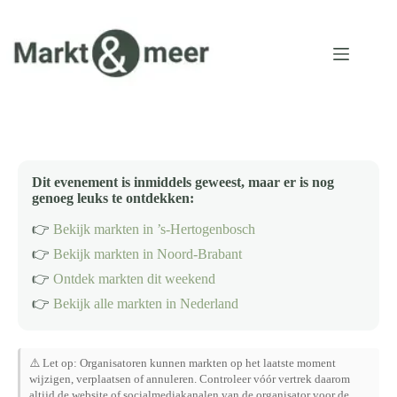
Ga
naar
de
inhoud
Dit evenement is inmiddels geweest, maar er is nog
genoeg leuks te ontdekken:
👉
Bekijk markten in ’s-Hertogenbosch
👉
Bekijk markten in Noord-Brabant
👉
Ontdek markten dit weekend
👉
Bekijk alle markten in Nederland
⚠️ Let op: Organisatoren kunnen markten op het laatste moment
wijzigen, verplaatsen of annuleren. Controleer vóór vertrek daarom
altijd de website of socialmediakanalen van de organisator voor de