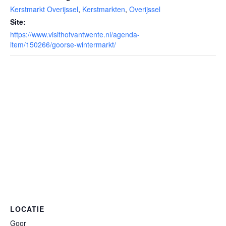
Kerstmarkt Overijssel
,
Kerstmarkten
,
Overijssel
Site:
https://www.visithofvantwente.nl/agenda-
item/150266/goorse-wintermarkt/
LOCATIE
Goor