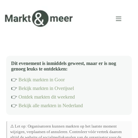
Ga
naar
de
inhoud
Dit evenement is inmiddels geweest, maar er is nog
genoeg leuks te ontdekken:
👉
Bekijk markten in Goor
👉
Bekijk markten in Overijssel
👉
Ontdek markten dit weekend
👉
Bekijk alle markten in Nederland
⚠️ Let op: Organisatoren kunnen markten op het laatste moment
wijzigen, verplaatsen of annuleren. Controleer vóór vertrek daarom
altijd de website of socialmediakanalen van de organisator voor de