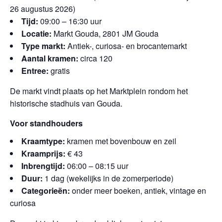
26 augustus 2026)
Tijd:
09:00 – 16:30 uur
Locatie:
Markt Gouda, 2801 JM Gouda
Type markt:
Antiek-, curiosa- en brocantemarkt
Aantal kramen:
circa 120
Entree:
gratis
De markt vindt plaats op het Marktplein rondom het
historische stadhuis van Gouda.
Voor standhouders
Kraamtype:
kramen met bovenbouw en zeil
Kraamprijs:
€ 43
Inbrengtijd:
06:00 – 08:15 uur
Duur:
1 dag (wekelijks in de zomerperiode)
Categorieën:
onder meer boeken, antiek, vintage en
curiosa