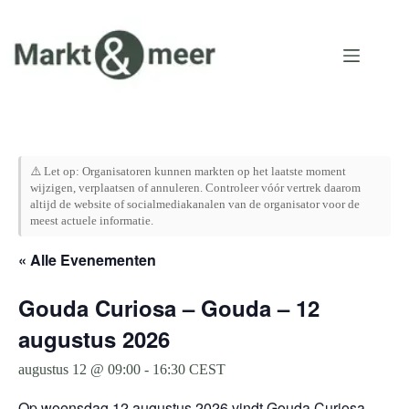
Ga
naar
de
inhoud
⚠️ Let op: Organisatoren kunnen markten op het laatste moment
wijzigen, verplaatsen of annuleren. Controleer vóór vertrek daarom
altijd de website of socialmediakanalen van de organisator voor de
meest actuele informatie.
« Alle Evenementen
Gouda Curiosa – Gouda – 12
augustus 2026
augustus 12 @ 09:00
-
16:30
CEST
Op woensdag 12 augustus 2026 vindt Gouda Curiosa