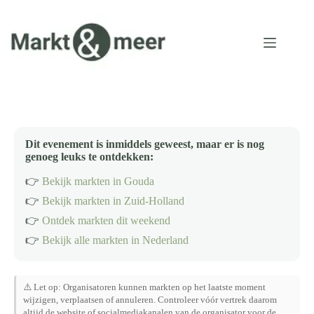
Ga
naar
de
inhoud
Dit evenement is inmiddels geweest, maar er is nog
genoeg leuks te ontdekken:
👉
Bekijk markten in Gouda
👉
Bekijk markten in Zuid-Holland
👉
Ontdek markten dit weekend
👉
Bekijk alle markten in Nederland
⚠️ Let op: Organisatoren kunnen markten op het laatste moment
wijzigen, verplaatsen of annuleren. Controleer vóór vertrek daarom
altijd de website of socialmediakanalen van de organisator voor de