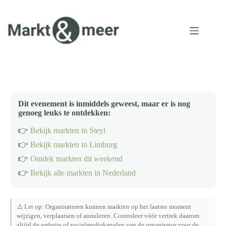
Ga
naar
de
inhoud
Dit evenement is inmiddels geweest, maar er is nog
genoeg leuks te ontdekken:
👉
Bekijk markten in Steyl
👉
Bekijk markten in Limburg
👉
Ontdek markten dit weekend
👉
Bekijk alle markten in Nederland
⚠️ Let op: Organisatoren kunnen markten op het laatste moment
wijzigen, verplaatsen of annuleren. Controleer vóór vertrek daarom
altijd de website of socialmediakanalen van de organisator voor de