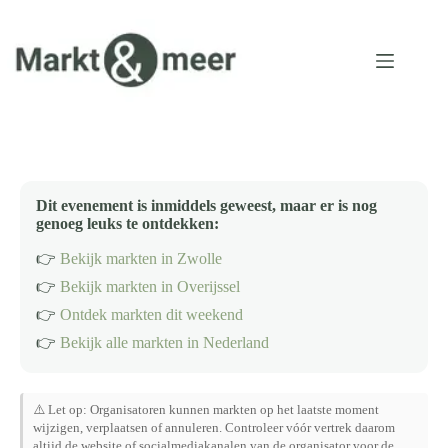
Ga
naar
de
inhoud
Dit evenement is inmiddels geweest, maar er is nog
genoeg leuks te ontdekken:
👉
Bekijk markten in Zwolle
👉
Bekijk markten in Overijssel
👉
Ontdek markten dit weekend
👉
Bekijk alle markten in Nederland
⚠️ Let op: Organisatoren kunnen markten op het laatste moment
wijzigen, verplaatsen of annuleren. Controleer vóór vertrek daarom
altijd de website of socialmediakanalen van de organisator voor de