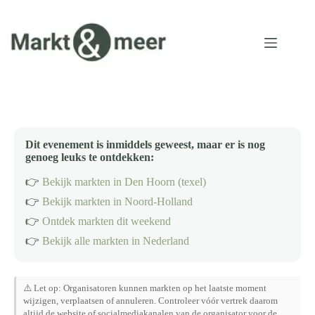
Ga
naar
de
inhoud
Dit evenement is inmiddels geweest, maar er is nog
genoeg leuks te ontdekken:
👉
Bekijk markten in Den Hoorn (texel)
👉
Bekijk markten in Noord-Holland
👉
Ontdek markten dit weekend
👉
Bekijk alle markten in Nederland
⚠️ Let op: Organisatoren kunnen markten op het laatste moment
wijzigen, verplaatsen of annuleren. Controleer vóór vertrek daarom
altijd de website of socialmediakanalen van de organisator voor de