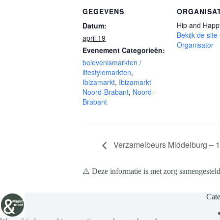
GEGEVENS
ORGANISA
Hip and Happ
Datum:
Bekijk de site
april 19
Organisator
Evenement Categorieën:
belevenismarkten /
lifestylemarkten
,
Ibizamarkt
,
Ibizamarkt
Noord-Brabant
,
Noord-
Brabant
Verzamelbeurs Middelburg – 1
⚠️ Deze informatie is met zorg samengesteld
Cate