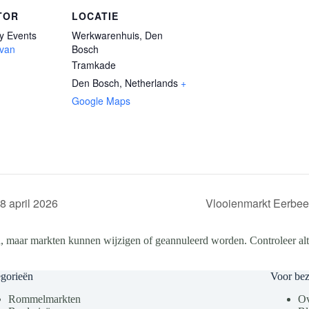
TOR
LOCATIE
y Events
Werkwarenhuis, Den
 van
Bosch
Tramkade
Den Bosch
,
Netherlands
+
Google Maps
8 april 2026
Vlooienmarkt Eerbeek
, maar markten kunnen wijzigen of geannuleerd worden. Controleer altij
gorieën
Voor be
Rommelmarkten
Ov