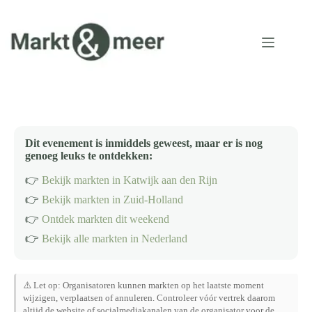
Ga
naar
de
inhoud
Dit evenement is inmiddels geweest, maar er is nog
genoeg leuks te ontdekken:
👉
Bekijk markten in Katwijk aan den Rijn
👉
Bekijk markten in Zuid-Holland
👉
Ontdek markten dit weekend
👉
Bekijk alle markten in Nederland
⚠️ Let op: Organisatoren kunnen markten op het laatste moment
wijzigen, verplaatsen of annuleren. Controleer vóór vertrek daarom
altijd de website of socialmediakanalen van de organisator voor de