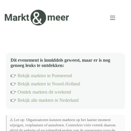
Ga
naar
de
inhoud
Dit evenement is inmiddels geweest, maar er is nog
genoeg leuks te ontdekken:
👉
Bekijk markten in Purmerend
👉
Bekijk markten in Noord-Holland
👉
Ontdek markten dit weekend
👉
Bekijk alle markten in Nederland
⚠️ Let op: Organisatoren kunnen markten op het laatste moment
wijzigen, verplaatsen of annuleren. Controleer vóór vertrek daarom
altijd de website of socialmediakanalen van de organisator voor de