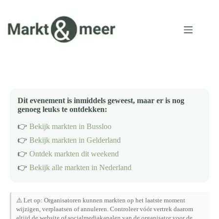
Ga
naar
de
inhoud
Dit evenement is inmiddels geweest, maar er is nog
genoeg leuks te ontdekken:
👉
Bekijk markten in Bussloo
👉
Bekijk markten in Gelderland
👉
Ontdek markten dit weekend
👉
Bekijk alle markten in Nederland
⚠️ Let op: Organisatoren kunnen markten op het laatste moment
wijzigen, verplaatsen of annuleren. Controleer vóór vertrek daarom
altijd de website of socialmediakanalen van de organisator voor de