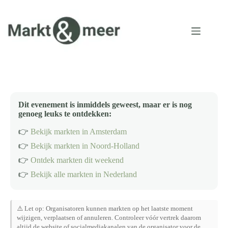
Ga
naar
de
inhoud
Dit evenement is inmiddels geweest, maar er is nog
genoeg leuks te ontdekken:
👉
Bekijk markten in Amsterdam
👉
Bekijk markten in Noord-Holland
👉
Ontdek markten dit weekend
👉
Bekijk alle markten in Nederland
⚠️ Let op: Organisatoren kunnen markten op het laatste moment
wijzigen, verplaatsen of annuleren. Controleer vóór vertrek daarom
altijd de website of socialmediakanalen van de organisator voor de