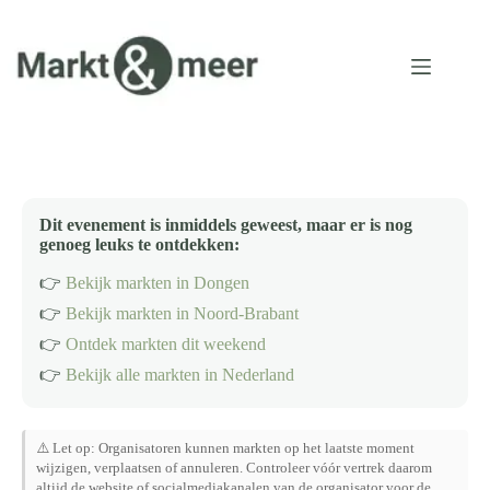
Ga
naar
de
inhoud
Dit evenement is inmiddels geweest, maar er is nog
genoeg leuks te ontdekken:
👉
Bekijk markten in Dongen
👉
Bekijk markten in Noord-Brabant
👉
Ontdek markten dit weekend
👉
Bekijk alle markten in Nederland
⚠️ Let op: Organisatoren kunnen markten op het laatste moment
wijzigen, verplaatsen of annuleren. Controleer vóór vertrek daarom
altijd de website of socialmediakanalen van de organisator voor de