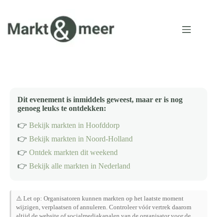
Ga
naar
de
inhoud
Dit evenement is inmiddels geweest, maar er is nog
genoeg leuks te ontdekken:
👉
Bekijk markten in Hoofddorp
👉
Bekijk markten in Noord-Holland
👉
Ontdek markten dit weekend
👉
Bekijk alle markten in Nederland
⚠️ Let op: Organisatoren kunnen markten op het laatste moment
wijzigen, verplaatsen of annuleren. Controleer vóór vertrek daarom
altijd de website of socialmediakanalen van de organisator voor de