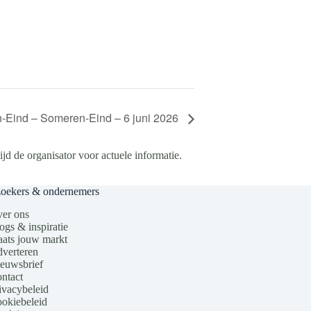
-Eind – Someren-Eind – 6 juni 2026
d de organisator voor actuele informatie.
zoekers & ondernemers
er ons
ogs & inspiratie
aats jouw markt
verteren
euwsbrief
ntact
ivacybeleid
okiebeleid