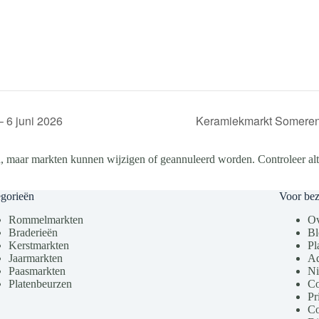
 6 juni 2026
Keramiekmarkt Someren
, maar markten kunnen wijzigen of geannuleerd worden. Controleer altij
gorieën
Voor be
Rommelmarkten
Ov
Braderieën
Bl
Kerstmarkten
Pl
Jaarmarkten
Ad
Paasmarkten
Ni
Platenbeurzen
Co
Pr
Co