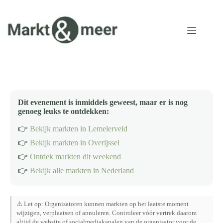
Ga
naar
de
inhoud
Dit evenement is inmiddels geweest, maar er is nog
genoeg leuks te ontdekken:
👉
Bekijk markten in Lemelerveld
👉
Bekijk markten in Overijssel
👉
Ontdek markten dit weekend
👉
Bekijk alle markten in Nederland
⚠️ Let op: Organisatoren kunnen markten op het laatste moment
wijzigen, verplaatsen of annuleren. Controleer vóór vertrek daarom
altijd de website of socialmediakanalen van de organisator voor de