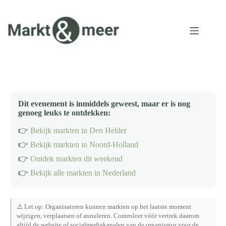
Ga
naar
de
inhoud
Dit evenement is inmiddels geweest, maar er is nog
genoeg leuks te ontdekken:
👉
Bekijk markten in Den Helder
👉
Bekijk markten in Noord-Holland
👉
Ontdek markten dit weekend
👉
Bekijk alle markten in Nederland
⚠️ Let op: Organisatoren kunnen markten op het laatste moment
wijzigen, verplaatsen of annuleren. Controleer vóór vertrek daarom
altijd de website of socialmediakanalen van de organisator voor de