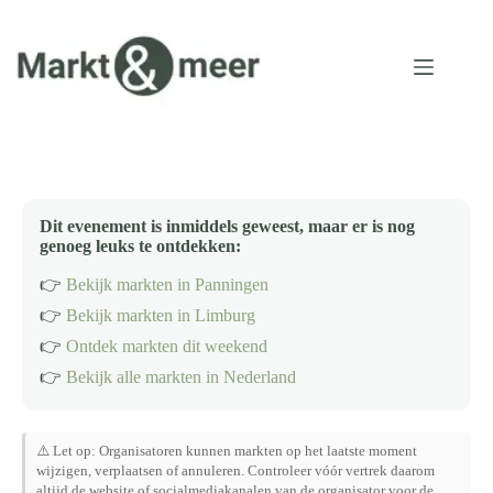
Ga
naar
de
inhoud
Dit evenement is inmiddels geweest, maar er is nog
genoeg leuks te ontdekken:
👉
Bekijk markten in Panningen
👉
Bekijk markten in Limburg
👉
Ontdek markten dit weekend
👉
Bekijk alle markten in Nederland
⚠️ Let op: Organisatoren kunnen markten op het laatste moment
wijzigen, verplaatsen of annuleren. Controleer vóór vertrek daarom
altijd de website of socialmediakanalen van de organisator voor de