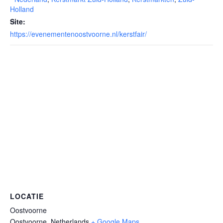
Holland
Site:
https://evenementenoostvoorne.nl/kerstfair/
LOCATIE
Oostvoorne
Oostvoorne
,
Netherlands
+ Google Maps