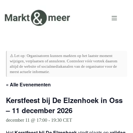
Ga
naar
de
inhoud
⚠️ Let op: Organisatoren kunnen markten op het laatste moment
wijzigen, verplaatsen of annuleren. Controleer vóór vertrek daarom
altijd de website of socialmediakanalen van de organisator voor de
meest actuele informatie.
« Alle Evenementen
Kerstfeest bij De Elzenhoek in Oss
– 11 december 2026
december 11 @ 17:00
-
19:30
CET
Het
Kerstfeest bij De Elzenhoek
vindt plaats op
vrijdag