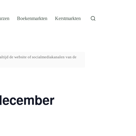
urzen
Boekenmarkten
Kerstmarkten
altijd de website of socialmediakanalen van de
 december