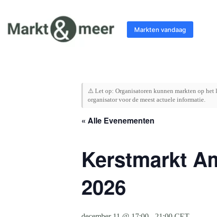
Ga
naar
de
Markten vandaag
inhoud
⚠️ Let op: Organisatoren kunnen markten op het l
organisator voor de meest actuele informatie.
« Alle Evenementen
Kerstmarkt Am
2026
december 11 @ 17:00
-
21:00
CET