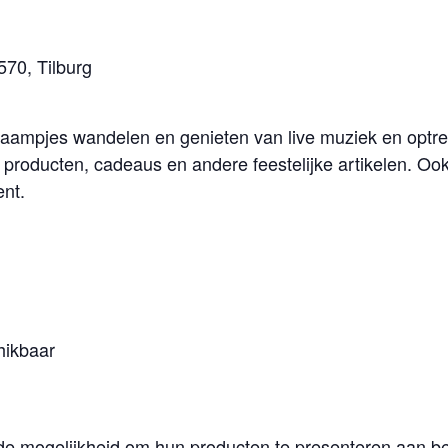
70, Tilburg
aampjes wandelen en genieten van live muziek en optred
producten, cadeaus en andere feestelijke artikelen. Ook
ent.
hikbaar
 de mogelijkheid om hun producten te presenteren aan 