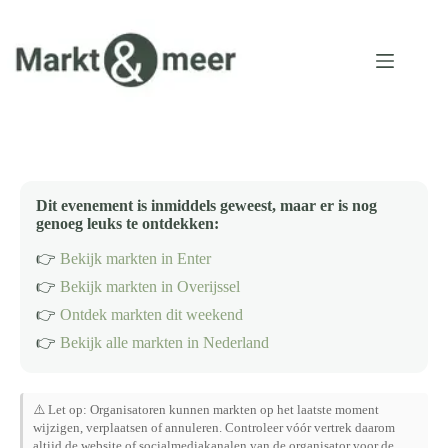
Ga
naar
de
inhoud
Dit evenement is inmiddels geweest, maar er is nog
genoeg leuks te ontdekken:
👉
Bekijk markten in Enter
👉
Bekijk markten in Overijssel
👉
Ontdek markten dit weekend
👉
Bekijk alle markten in Nederland
⚠️ Let op: Organisatoren kunnen markten op het laatste moment
wijzigen, verplaatsen of annuleren. Controleer vóór vertrek daarom
altijd de website of socialmediakanalen van de organisator voor de