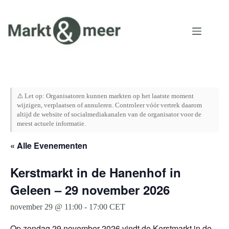
Ga
naar
de
inhoud
⚠️ Let op: Organisatoren kunnen markten op het laatste moment
wijzigen, verplaatsen of annuleren. Controleer vóór vertrek daarom
altijd de website of socialmediakanalen van de organisator voor de
meest actuele informatie.
« Alle Evenementen
Kerstmarkt in de Hanenhof in
Geleen – 29 november 2026
november 29 @ 11:00
-
17:00
CET
Op zondag 29 november 2026 vindt de Kerstmarkt in de