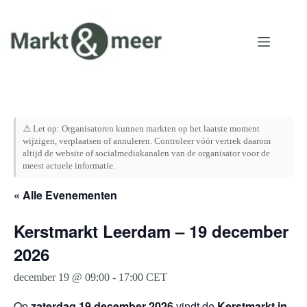
Ga
naar
de
inhoud
⚠️ Let op: Organisatoren kunnen markten op het laatste moment
wijzigen, verplaatsen of annuleren. Controleer vóór vertrek daarom
altijd de website of socialmediakanalen van de organisator voor de
meest actuele informatie.
« Alle Evenementen
Kerstmarkt Leerdam – 19 december
2026
december 19 @ 09:00
-
17:00
CET
Op
zaterdag 19 december 2026
vindt de
Kerstmarkt in