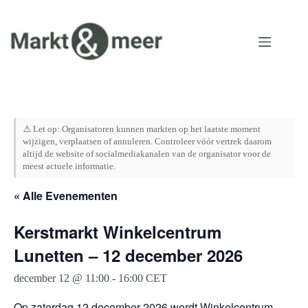
Ga
naar
de
inhoud
⚠️ Let op: Organisatoren kunnen markten op het laatste moment
wijzigen, verplaatsen of annuleren. Controleer vóór vertrek daarom
altijd de website of socialmediakanalen van de organisator voor de
meest actuele informatie.
« Alle Evenementen
Kerstmarkt Winkelcentrum
Lunetten – 12 december 2026
december 12 @ 11:00
-
16:00
CET
Op zaterdag 12 december 2026 wordt Winkelcentrum