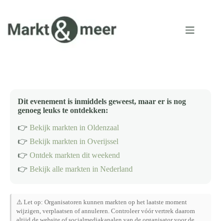
Ga
naar
de
inhoud
Dit evenement is inmiddels geweest, maar er is nog
genoeg leuks te ontdekken:
👉
Bekijk markten in Oldenzaal
👉
Bekijk markten in Overijssel
👉
Ontdek markten dit weekend
👉
Bekijk alle markten in Nederland
⚠️ Let op: Organisatoren kunnen markten op het laatste moment
wijzigen, verplaatsen of annuleren. Controleer vóór vertrek daarom
altijd de website of socialmediakanalen van de organisator voor de