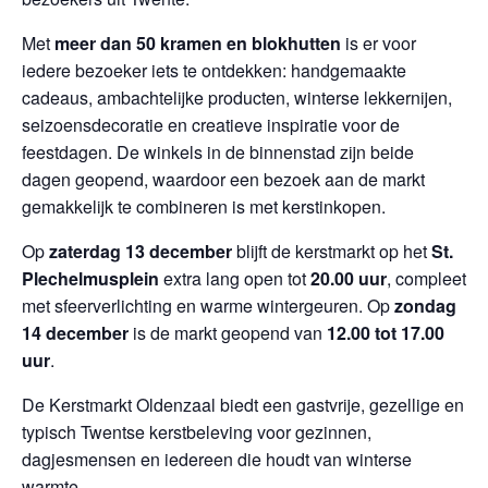
Met
meer dan 50 kramen en blokhutten
is er voor
iedere bezoeker iets te ontdekken: handgemaakte
cadeaus, ambachtelijke producten, winterse lekkernijen,
seizoensdecoratie en creatieve inspiratie voor de
feestdagen. De winkels in de binnenstad zijn beide
dagen geopend, waardoor een bezoek aan de markt
gemakkelijk te combineren is met kerstinkopen.
Op
zaterdag 13 december
blijft de kerstmarkt op het
St.
Plechelmusplein
extra lang open tot
20.00 uur
, compleet
met sfeerverlichting en warme wintergeuren. Op
zondag
14 december
is de markt geopend van
12.00 tot 17.00
uur
.
De Kerstmarkt Oldenzaal biedt een gastvrije, gezellige en
typisch Twentse kerstbeleving voor gezinnen,
dagjesmensen en iedereen die houdt van winterse
warmte.