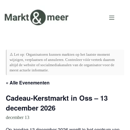
Ga
naar
de
inhoud
⚠️ Let op: Organisatoren kunnen markten op het laatste moment
wijzigen, verplaatsen of annuleren. Controleer vóór vertrek daarom
altijd de website of socialmediakanalen van de organisator voor de
meest actuele informatie.
« Alle Evenementen
Cadeau-Kerstmarkt in Oss – 13
december 2026
december 13
Op zondag 13 december 2026 wordt in het centrum van