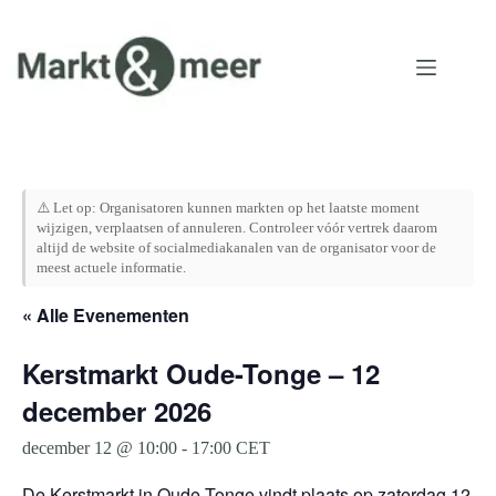
Ga
naar
de
inhoud
⚠️ Let op: Organisatoren kunnen markten op het laatste moment
wijzigen, verplaatsen of annuleren. Controleer vóór vertrek daarom
altijd de website of socialmediakanalen van de organisator voor de
meest actuele informatie.
« Alle Evenementen
Kerstmarkt Oude-Tonge – 12
december 2026
december 12 @ 10:00
-
17:00
CET
De Kerstmarkt in Oude-Tonge vindt plaats op zaterdag 12