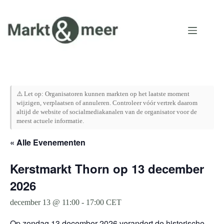
Ga
naar
de
inhoud
⚠️ Let op: Organisatoren kunnen markten op het laatste moment
wijzigen, verplaatsen of annuleren. Controleer vóór vertrek daarom
altijd de website of socialmediakanalen van de organisator voor de
meest actuele informatie.
« Alle Evenementen
Kerstmarkt Thorn op 13 december
2026
december 13 @ 11:00
-
17:00
CET
Op zondag 13 december 2026 verandert de historische