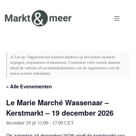
Ga
naar
de
inhoud
⚠️ Let op: Organisatoren kunnen markten op het laatste moment
wijzigen, verplaatsen of annuleren. Controleer vóór vertrek daarom
altijd de website of socialmediakanalen van de organisator voor de
meest actuele informatie.
« Alle Evenementen
Le Marie Marché Wassenaar –
Kerstmarkt – 19 december 2026
december 19 @ 11:00
-
17:00
CET
Op zaterdag 19 december 2026 vindt de kerstmarkt van