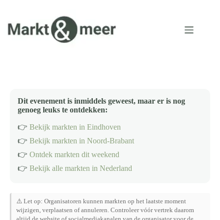
Ga
naar
de
inhoud
Dit evenement is inmiddels geweest, maar er is nog
genoeg leuks te ontdekken:
👉
Bekijk markten in Eindhoven
👉
Bekijk markten in Noord-Brabant
👉
Ontdek markten dit weekend
👉
Bekijk alle markten in Nederland
⚠️ Let op: Organisatoren kunnen markten op het laatste moment
wijzigen, verplaatsen of annuleren. Controleer vóór vertrek daarom
altijd de website of socialmediakanalen van de organisator voor de