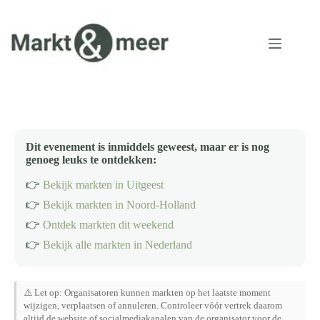
Ga
naar
de
inhoud
Dit evenement is inmiddels geweest, maar er is nog
genoeg leuks te ontdekken:
👉
Bekijk markten in Uitgeest
👉
Bekijk markten in Noord-Holland
👉
Ontdek markten dit weekend
👉
Bekijk alle markten in Nederland
⚠️ Let op: Organisatoren kunnen markten op het laatste moment
wijzigen, verplaatsen of annuleren. Controleer vóór vertrek daarom
altijd de website of socialmediakanalen van de organisator voor de