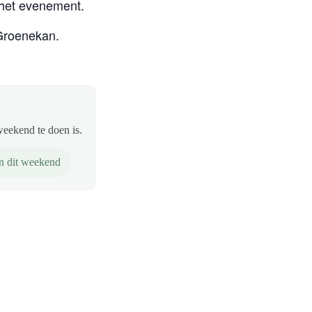
 het evenement.
 Groenekan.
weekend te doen is.
n dit weekend