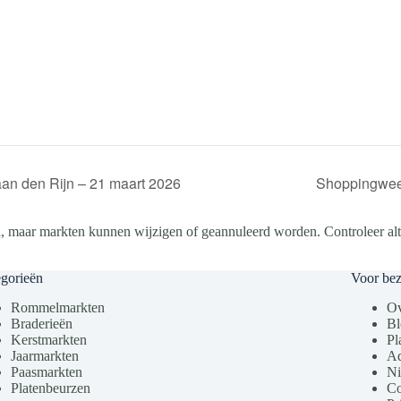
an den Rijn – 21 maart 2026
Shoppingwee
, maar markten kunnen wijzigen of geannuleerd worden. Controleer altij
gorieën
Voor be
Rommelmarkten
Ov
Braderieën
Bl
Kerstmarkten
Pl
Jaarmarkten
Ad
Paasmarkten
Ni
Platenbeurzen
Co