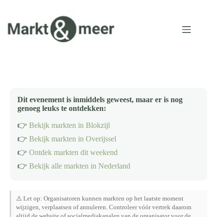
Ga
naar
de
inhoud
Dit evenement is inmiddels geweest, maar er is nog
genoeg leuks te ontdekken:
👉
Bekijk markten in Blokzijl
👉
Bekijk markten in Overijssel
👉
Ontdek markten dit weekend
👉
Bekijk alle markten in Nederland
⚠️ Let op: Organisatoren kunnen markten op het laatste moment
wijzigen, verplaatsen of annuleren. Controleer vóór vertrek daarom
altijd de website of socialmediakanalen van de organisator voor de