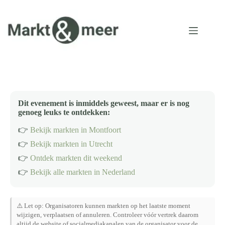
Ga
naar
de
inhoud
Dit evenement is inmiddels geweest, maar er is nog
genoeg leuks te ontdekken:
👉
Bekijk markten in Montfoort
👉
Bekijk markten in Utrecht
👉
Ontdek markten dit weekend
👉
Bekijk alle markten in Nederland
⚠️ Let op: Organisatoren kunnen markten op het laatste moment
wijzigen, verplaatsen of annuleren. Controleer vóór vertrek daarom
altijd de website of socialmediakanalen van de organisator voor de