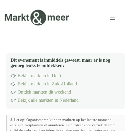
Ga
naar
de
inhoud
Dit evenement is inmiddels geweest, maar er is nog
genoeg leuks te ontdekken:
👉
Bekijk markten in Delft
👉
Bekijk markten in Zuid-Holland
👉
Ontdek markten dit weekend
👉
Bekijk alle markten in Nederland
⚠️ Let op: Organisatoren kunnen markten op het laatste moment
wijzigen, verplaatsen of annuleren. Controleer vóór vertrek daarom
altijd de website of socialmediakanalen van de organisator voor de